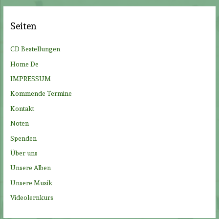
h
e
Seiten
n
n
CD Bestellungen
a
Home De
c
IMPRESSUM
h
Kommende Termine
:
Kontakt
Noten
Spenden
Über uns
Unsere Alben
Unsere Musik
Videolernkurs