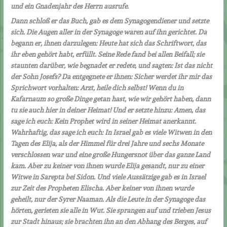
und ein Gnadenjahr des Herrn ausrufe.
Dann schloß er das Buch, gab es dem Synagogendiener und setzte
sich. Die Augen aller in der Synagoge waren auf ihn gerichtet. Da
begann er, ihnen darzulegen: Heute hat sich das Schriftwort, das
ihr eben gehört habt, erfüllt. Seine Rede fand bei allen Beifall; sie
staunten darüber, wie begnadet er redete, und sagten: Ist das nicht
der Sohn Josefs? Da entgegnete er ihnen: Sicher werdet ihr mir das
Sprichwort vorhalten: Arzt, heile dich selbst! Wenn du in
Kafarnaum so große Dinge getan hast, wie wir gehört haben, dann
tu sie auch hier in deiner Heimat! Und er setzte hinzu: Amen, das
sage ich euch: Kein Prophet wird in seiner Heimat anerkannt.
Wahrhaftig, das sage ich euch: In Israel gab es viele Witwen in den
Tagen des Elija, als der Himmel für drei Jahre und sechs Monate
verschlossen war und eine große Hungersnot über das ganze Land
kam. Aber zu keiner von ihnen wurde Elija gesandt, nur zu einer
Witwe in Sarepta bei Sidon. Und viele Aussätzige gab es in Israel
zur Zeit des Propheten Elischa. Aber keiner von ihnen wurde
geheilt, nur der Syrer Naaman. Als die Leute in der Synagoge das
hörten, gerieten sie alle in Wut. Sie sprangen auf und trieben Jesus
zur Stadt hinaus; sie brachten ihn an den Abhang des Berges, auf