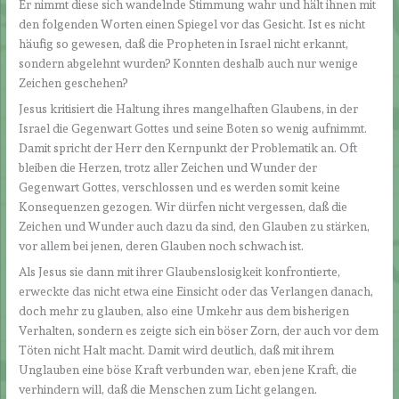
Er nimmt diese sich wandelnde Stimmung wahr und hält ihnen mit
den folgenden Worten einen Spiegel vor das Gesicht. Ist es nicht
häufig so gewesen, daß die Propheten in Israel nicht erkannt,
sondern abgelehnt wurden? Konnten deshalb auch nur wenige
Zeichen geschehen?
Jesus kritisiert die Haltung ihres mangelhaften Glaubens, in der
Israel die Gegenwart Gottes und seine Boten so wenig aufnimmt.
Damit spricht der Herr den Kernpunkt der Problematik an. Oft
bleiben die Herzen, trotz aller Zeichen und Wunder der
Gegenwart Gottes, verschlossen und es werden somit keine
Konsequenzen gezogen. Wir dürfen nicht vergessen, daß die
Zeichen und Wunder auch dazu da sind, den Glauben zu stärken,
vor allem bei jenen, deren Glauben noch schwach ist.
Als Jesus sie dann mit ihrer Glaubenslosigkeit konfrontierte,
erweckte das nicht etwa eine Einsicht oder das Verlangen danach,
doch mehr zu glauben, also eine Umkehr aus dem bisherigen
Verhalten, sondern es zeigte sich ein böser Zorn, der auch vor dem
Töten nicht Halt macht. Damit wird deutlich, daß mit ihrem
Unglauben eine böse Kraft verbunden war, eben jene Kraft, die
verhindern will, daß die Menschen zum Licht gelangen.