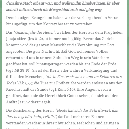
dem ihre Stadt erbaut war, und wollten ihn hinabstürzen. Er aber
schritt mitten durch die Menge hindurch und ging weg.
Dem heutigen Evangelium haben wir die vorhergehenden Verse
hinzugefügt, um den Kontext besser zu verstehen.
Das “
Gnadenjahr des Herrn”,
welches der Herr aus dem Propheten
Jesaja zitiert (Jes 61,2), ist immer noch gültig. Bevor das Gericht
kommt, wird der ganzen Menschheit die Versöhnung mit Gott
angeboten. Die gute Nachricht, daß Gott sich seines Volkes
erbarmt und uns in seinem Sohn den Weg in sein Vaterherz
geöffnet hat, soll hinausgetragen werden bis ans Ende der Erde
(vgl. Mt 28,19). Sie ist der Kern jeder wahren Verkündigung und
öffnet den Menschen,
“die in Finsternis sitzen und im Schatten des
Todes” (Lk 1,79)
, die Türe zur Freiheit. Sie werden entlassen aus der
Knechtschaft der Sünde (vgl. Röm 6,16). Ihre Augen werden
geöffnet, damit sie die Herrlichkeit Gottes sehen, die sich auf dem
Antlitz Jesu widerspiegelt.
Die Zusicherung des Herrn:
“Heute hat sich das Schriftwort, das
ihr eben gehört habt, erfüllt.”,
darf auf mehreren Ebenen
verstanden werden: in ihrer physischen, seelischen und geistigen