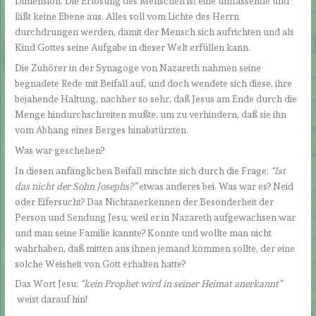
Dimension. Die Erlösung des Menschen ist eine umfassende und
läßt keine Ebene aus. Alles soll vom Lichte des Herrn
durchdrungen werden, damit der Mensch sich aufrichten und als
Kind Gottes seine Aufgabe in dieser Welt erfüllen kann.
Die Zuhörer in der Synagoge von Nazareth nahmen seine
begnadete Rede mit Beifall auf, und doch wendete sich diese, ihre
bejahende Haltung, nachher so sehr, daß Jesus am Ende durch die
Menge hindurchschreiten mußte, um zu verhindern, daß sie ihn
vom Abhang eines Berges hinabstürzten.
Was war geschehen?
In diesen anfänglichen Beifall mischte sich durch die Frage:
“Ist
das nicht der Sohn Josephs?”
etwas anderes bei. Was war es? Neid
oder Eifersucht? Das Nichtanerkennen der Besonderheit der
Person und Sendung Jesu, weil er in Nazareth aufgewachsen war
und man seine Familie kannte? Konnte und wollte man nicht
wahrhaben, daß mitten aus ihnen jemand kommen sollte, der eine
solche Weisheit von Gott erhalten hatte?
Das Wort Jesu:
“kein Prophet wird in seiner Heimat anerkannt”
weist darauf hin!