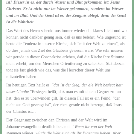
ist? Dieser ist es, der durch Wasser und Blut gekommen ist: Jesus
Christus. Er ist nicht nur im Wasser gekommen, sondern im Wasser
und im Blut. Und der Geist ist es, der Zeugnis ablegt; denn der Geist
ist die Wahrheit.
Das Wort des Herrn schenkt uns immer wieder ein klares Licht und wir
können nicht dankbar genug sein, daß es uns belehrt. Wie ungesund ist
heute die Tendenz in unserer Kirche, sich “mit der Welt zu einen”, als
ob dies jemals das Ziel des Glaubens gewesen wäre. Wie sehr müssen
wir gerade in dieser Coronakrise erleben, daß die Kirche ihre Stimme
nicht erhebt, um den Menschen Orientierung zu schenken. Stattdessen
tönt sie fast gleich wie das, was die Herrscher dieser Welt uns
mitzuteilen haben.
Im heutigen Text heißt es: “
das ist der Sieg, der die Welt besiegt hat:
unser Glaube.
”Besiegen heißt, daß man es mit einem Gegner zu tun
hat, den es zu überwinden gilt. In diesem Fall ist es ein Feind, “der
nicht aus Gott gezeugt ist”, der eben gerade nicht bezeugt, daß Jesus
der Christus ist…
Der Gegensatz zwischen den Christen und der Welt wird im
Johannesevangelium deutlich benannt:
“Wenn ihr von der Welt
stammen würdet, würde die Welt euch als ihr Eigentum lieben. Aber