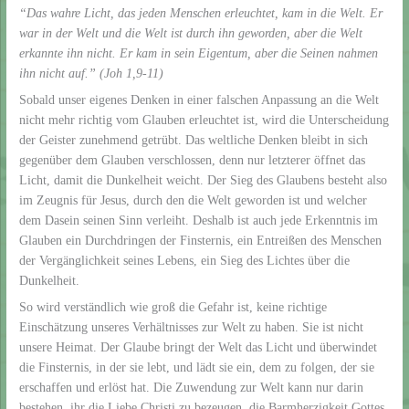
“Das wahre Licht, das jeden Menschen erleuchtet, kam in die Welt. Er
war in der Welt und die Welt ist durch ihn geworden, aber die Welt
erkannte ihn nicht. Er kam in sein Eigentum, aber die Seinen nahmen
ihn nicht auf.” (Joh 1,9-11)
Sobald unser eigenes Denken in einer falschen Anpassung an die Welt
nicht mehr richtig vom Glauben erleuchtet ist, wird die Unterscheidung
der Geister zunehmend getrübt. Das weltliche Denken bleibt in sich
gegenüber dem Glauben verschlossen, denn nur letzterer öffnet das
Licht, damit die Dunkelheit weicht. Der Sieg des Glaubens besteht also
im Zeugnis für Jesus, durch den die Welt geworden ist und welcher
dem Dasein seinen Sinn verleiht. Deshalb ist auch jede Erkenntnis im
Glauben ein Durchdringen der Finsternis, ein Entreißen des Menschen
der Vergänglichkeit seines Lebens, ein Sieg des Lichtes über die
Dunkelheit.
So wird verständlich wie groß die Gefahr ist, keine richtige
Einschätzung unseres Verhältnisses zur Welt zu haben. Sie ist nicht
unsere Heimat. Der Glaube bringt der Welt das Licht und überwindet
die Finsternis, in der sie lebt, und lädt sie ein, dem zu folgen, der sie
erschaffen und erlöst hat. Die Zuwendung zur Welt kann nur darin
bestehen, ihr die Liebe Christi zu bezeugen, die Barmherzigkeit Gottes