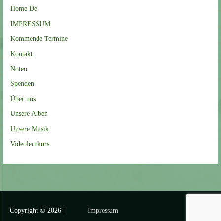
a
Home De
c
IMPRESSUM
h
Kommende Termine
:
Kontakt
Noten
Spenden
Über uns
Unsere Alben
Unsere Musik
Videolernkurs
Copyright © 2026
|
Impressum