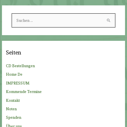
S
u
c
h
e
Seiten
n
n
CD Bestellungen
a
Home De
c
IMPRESSUM
h
Kommende Termine
:
Kontakt
Noten
Spenden
Über uns