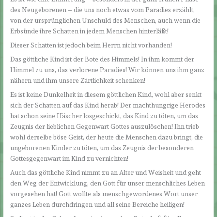
des Neugeborenen – die uns noch etwas vom Paradies erzählt,
von der ursprünglichen Unschuld des Menschen, auch wenn die
Erbsünde ihre Schatten in jedem Menschen hinterläßt!
Dieser Schatten ist jedoch beim Herrn nicht vorhanden!
Das göttliche Kind ist der Bote des Himmels! In ihm kommt der
Himmel zu uns, das verlorene Paradies! Wir können uns ihm ganz
nähern und ihm unsere Zärtlichkeit schenken!
Es ist keine Dunkelheit in diesem göttlichen Kind, wohl aber senkt
sich der Schatten auf das Kind herab! Der machthungrige Herodes
hat schon seine Häscher losgeschickt, das Kind zu töten, um das
Zeugnis der lieblichen Gegenwart Gottes auszulöschen! Ihn trieb
wohl derselbe böse Geist, der heute die Menschen dazu bringt, die
ungeborenen Kinder zu töten, um das Zeugnis der besonderen
Gottesgegenwart im Kind zu vernichten!
Auch das göttliche Kind nimmt zu an Alter und Weisheit und geht
den Weg der Entwicklung, den Gott für unser menschliches Leben
vorgesehen hat! Gott wollte als menschgewordenes Wort unser
ganzes Leben durchdringen und all seine Bereiche heiligen!