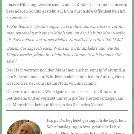
unsere Hilfe angewiesen sind! Und die Kinder hat er unter unseren
besonderen Schutz gestellt, auch um durch ihre Offenheit belehrt
zu werden!
Wehe dem, der Verführungen verschuldet: „Es wäre besser für ihn,
man würde ihn mit einem Mühlstein um den Hals ins Meer werfen,
als daß er einen von diesen Kleinen zum Bösen verführt (Lk 17,2).“
„Amen, das sage ich euch: Wenn ihr nicht umkehrt und wie die
Kinder werdet, könnt ihr nicht in das Himmelreich kommen (Mt
18,3).“
Der Herr vertraut sich den Menschen auch in seinem Wort und in
den Sakramenten an. Wir dienen nicht einfach dem Auftrag eines
Herrschers, der sonst kaum Notiz von uns nimmt!
Gott vertraut uns das Wichtigste an: sich selbst – im Kind von
Bethlehem; und er vertraut uns sein großes Herzensanliegen an:
die Menschheit heimzuführen in das Reich des Vaters!
Harpa Dei begleitet gesanglich die täglichen
Schriftauslegungen bzw. geistliche Lehre
von Br. Elija, ihrem geistlichen Vater . Diese