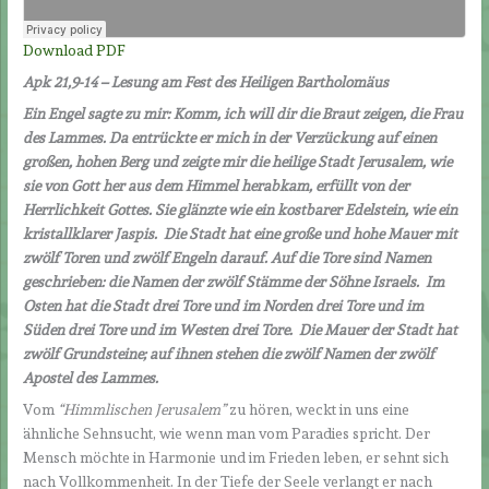
Download PDF
Apk 21,9-14 – Lesung am Fest des Heiligen Bartholomäus
Ein Engel sagte zu mir: Komm, ich will dir die Braut zeigen, die Frau
des Lammes. Da entrückte er mich in der Verzückung auf einen
großen, hohen Berg und zeigte mir die heilige Stadt Jerusalem, wie
sie von Gott her aus dem Himmel herabkam, erfüllt von der
Herrlichkeit Gottes. Sie glänzte wie ein kostbarer Edelstein, wie ein
kristallklarer Jaspis. Die Stadt hat eine große und hohe Mauer mit
zwölf Toren und zwölf Engeln darauf. Auf die Tore sind Namen
geschrieben: die Namen der zwölf Stämme der Söhne Israels. Im
Osten hat die Stadt drei Tore und im Norden drei Tore und im
Süden drei Tore und im Westen drei Tore. Die Mauer der Stadt hat
zwölf Grundsteine; auf ihnen stehen die zwölf Namen der zwölf
Apostel des Lammes.
Vom
“Himmlischen Jerusalem”
zu hören, weckt in uns eine
ähnliche Sehnsucht, wie wenn man vom Paradies spricht. Der
Mensch möchte in Harmonie und im Frieden leben, er sehnt sich
nach Vollkommenheit. In der Tiefe der Seele verlangt er nach