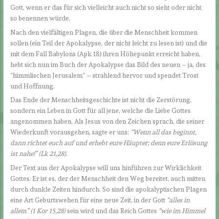
Gott, wenn er das für sich vielleicht auch nicht so sieht oder nicht
so benennen würde.
Nach den vielfältigen Plagen, die über die Menschheit kommen
sollen (ein Teil der Apokalypse, der nicht leicht zu lesen ist) und die
mit dem Fall Babylons (Apk 18) ihren Höhepunkt erreicht haben,
hebt sich nun im Buch der Apokalypse das Bild des neuen – ja, des
“himmlischen Jerusalem” – strahlend hervor und spendet Trost
und Hoffnung.
Das Ende der Menschheitsgeschichte ist nicht die Zerstörung,
sondern ein Leben in Gott für all jene, welche die Liebe Gottes
angenommen haben. Als Jesus von den Zeichen sprach, die seiner
Wiederkunft vorausgehen, sagte er uns:
“Wenn all das beginnt,
dann richtet euch auf und erhebt eure Häupter; denn eure Erlösung
ist nahe!” (Lk 21,28).
Der Text aus der Apokalypse will uns hinführen zur Wirklichkeit
Gottes. Er ist es, der der Menschheit den Weg bereitet, auch mitten
durch dunkle Zeiten hindurch. So sind die apokalyptischen Plagen
eine Art Geburtswehen für eine neue Zeit, in der Gott
“alles in
allem
” (1 Kor 15,28)
sein wird und das Reich Gottes
“wie im Himmel