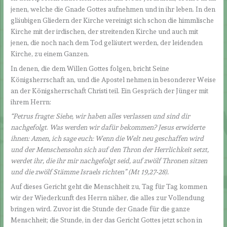
jenen, welche die Gnade Gottes aufnehmen und in ihr leben. In den
gläubigen Gliedern der Kirche vereinigt sich schon die himmlische
Kirche mit der irdischen, der streitenden Kirche und auch mit
jenen, die noch nach dem Tod geläutert werden, der leidenden
Kirche, zu einem Ganzen.
In denen, die dem Willen Gottes folgen, bricht Seine
Königsherrschaft an, und die Apostel nehmen in besonderer Weise
an der Königsherrschaft Christi teil. Ein Gespräch der Jünger mit
ihrem Herrn:
“Petrus fragte: Siehe, wir haben alles verlassen und sind dir
nachgefolgt
.
Was werden wir dafür bekommen? Jesus erwiderte
ihnen: Amen, ich sage euch: Wenn die Welt neu geschaffen wird
und der Menschensohn sich auf den Thron der Herrlichkeit setzt,
werdet ihr, die ihr mir nachgefolgt seid, auf zwölf Thronen sitzen
und die zwölf Stämme Israels richten” (Mt 19,27-28).
Auf dieses Gericht geht die Menschheit zu, Tag für Tag kommen
wir der Wiederkunft des Herrn näher, die alles zur Vollendung
bringen wird. Zuvor ist die Stunde der Gnade für die ganze
Menschheit; die Stunde, in der das Gericht Gottes jetzt schon in