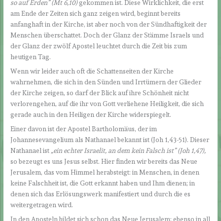
so auf Erden
” (Mt 6,10)
gekommen ist. Diese Wirklichkeit, die erst
am Ende der Zeiten sich ganz zeigen wird, beginnt bereits
anfanghaft in der Kirche, ist aber noch von der Sündhaftigkeit der
Menschen überschattet. Doch der Glanz der Stämme Israels und
der Glanz der zwölf Apostel leuchtet durch die Zeit bis zum
heutigen Tag.
Wenn wir leider auch oft die Schattenseiten der Kirche
wahrnehmen, die sich in den Sünden und Irrtümern der Glieder
der Kirche zeigen, so darf der Blick auf ihre Schönheit nicht
verlorengehen, auf die ihr von Gott verliehene Heiligkeit, die sich
gerade auch in den Heiligen der Kirche widerspiegelt.
Einer davon ist der Apostel Bartholomäus, der im
Johannesevangelium als Nathanael bekannt ist (Joh 1,43-51). Dieser
Nathanael ist
„ein echter Israelit, an dem kein Falsch ist” (Joh 1,47),
so bezeugt es uns Jesus selbst. Hier finden wir bereits das Neue
Jerusalem, das vom Himmel herabsteigt: in Menschen, in denen
keine Falschheit ist, die Gott erkannt haben und Ihm dienen; in
denen sich das Erlösungswerk manifestiert und durch die es
weitergetragen wird.
In den Aposteln bildet sich schon das Neue Jerusalem; ebenso in all