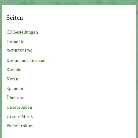
h
e
Seiten
n
n
CD Bestellungen
a
Home De
c
IMPRESSUM
h
Kommende Termine
:
Kontakt
Noten
Spenden
Über uns
Unsere Alben
Unsere Musik
Videolernkurs