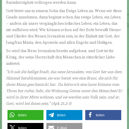
Barmherzigkeit vollzogen werden kann.
Gott bietet uns in seinem Sohn das Ewige Leben an. Wenn wir diese
Gnade annehmen, dann beginnt schon das ewige Leben, ein Leben
– anders als unser vergängliches irdisches Leben; ein Leben, das
nie aufhören wird. Wir können schon auf der Erde bewußt Diener
und Glieder des Neuen Jerusalem sein, in der Einheit mit Gott, der
Jungfrau Maria, den Aposteln und allen Engeln und Heiligen.
So wird das Neue Jerusalem bereits aufgebaut, und Gott ist ihr
König, der seine Herrschaft den Menschen in väterlicher Liebe
anbietet.
“Ich sah die heilige Stadt, das neue Jerusalem, von Gott her aus dem
Himmel herabkommen; sie war bereit wie eine Braut, die sich für
ihren Mann geschmückt hat. Da hörte ich eine laute Stimme vom
Thron her rufen: Seht, die Wohnung Gottes unter den Menschen! Er
wird in ihrer Mitte wohnen, und sie werden sein Volk sein; und er,
Gott, wird bei ihnen sein.” (Apk 21,2-3)
teilen
teilen
teilen
teilen
E-Mail