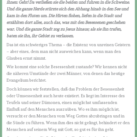
ihnen: Geht! Da verließen sie die beiden und fuhren in die Schweine.
Und die ganze Herde stürzte sich den Abhang hinab in den See und
kam in den Fluten um. Die Hirten flohen, liefen in die Stadt und
erzählten dort alles, auch das, was mit den Besessenen geschehen
war. Und die ganze Stadt zog zu Jesus hinaus; als sie ihn trafen,
baten sie ihn, ihr Gebiet zu verlassen.
Das ist ein schwieriges Thema – die Existenz von unreinen Geistern
– aber eines, dem man nicht ausweichen kann, wenn man den
Glauben ernst nimmt.
Wie kommt eine solche Besessenheit zustande? Wir kennen nicht
die näheren Umstände der zwei Männer, von denen das heutige
Evangelium berichtet.
Doch können wir feststellen, daß das Problem der Besessenheit
oder Umsessenheit auch heute existiert. Es liegt im Interesse des
Teufels und seiner Dämonen, einen möglichst umfassenden
Einfluß auf den Menschen auszuüben. Wo es ihm möglich ist,
versucht er den Menschen vom Weg Gottes abzubringen und in
die Sünde zu führen. Wenn ihm dies nicht gelingt, behindert er den
Menschen auf seinem Weg mit Gott, so gut es für ihn geht.