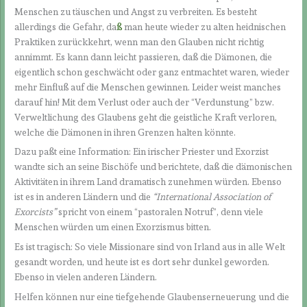
Menschen zu täuschen und Angst zu verbreiten. Es besteht
allerdings die Gefahr, da
ß
man heute wieder zu alten heidnischen
Praktiken zurückkehrt, wenn man den Glauben nicht richtig
annimmt. Es kann dann leicht passieren, daß die Dämonen, die
eigentlich schon geschwächt oder ganz entmachtet waren, wieder
mehr Einfluß auf die Menschen gewinnen. Leider weist manches
darauf hin! Mit dem Verlust oder auch der “Verdunstung” bzw.
Verweltlichung des Glaubens geht die geistliche Kraft verloren,
welche die Dämonen in ihren Grenzen halten könnte.
Dazu paßt eine Information: Ein irischer Priester und Exorzist
wandte sich an seine Bischöfe und berichtete, daß die dämonischen
Aktivitäten in ihrem Land dramatisch zunehmen würden. Ebenso
ist es in anderen Ländern und die
“International Association of
Exorcists
”
spricht von einem “pastoralen Notruf”, denn viele
Menschen würden um einen Exorzismus bitten.
Es ist tragisch: So viele Missionare sind von Irland aus in alle Welt
gesandt worden, und heute ist es dort sehr dunkel geworden.
Ebenso in vielen anderen Ländern.
Helfen können nur eine tiefgehende Glaubenserneuerung und die