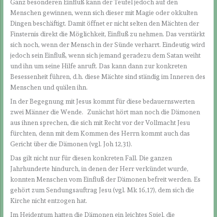
Ganz besonderen Einfluß kann der Teufel jedoch auf den
Menschen gewinnen, wenn sich dieser mit Magie oder okkulten
Dingen beschäftigt. Damit öffnet er nicht selten den Mächten der
Finsternis direkt die Möglichkeit, Einfluß zu nehmen. Das verstärkt
sich noch, wenn der Mensch in der Sünde verharrt. Eindeutig wird
jedoch sein Einfluß, wenn sich jemand geradezu dem Satan weiht
und ihn um seine Hilfe anruft. Das kann dann zur konkreten
Besessenheit führen, d.h. diese Mächte sind ständig im Inneren des
Menschen und quälen ihn.
In der Begegnung mit Jesus kommt für diese bedauernswerten
zwei Männer die Wende. Zunächst hört man noch die Dämonen
aus ihnen sprechen, die sich mit Recht vor der Vollmacht Jesu
fürchten, denn mit dem Kommen des Herrn kommt auch das
Gericht über die Dämonen (vgl. Joh 12,31).
Das gilt nicht nur für diesen konkreten Fall. Die ganzen
Jahrhunderte hindurch, in denen der Herr verkündet wurde,
konnten Menschen vom Einfluß der Dämonen befreit werden. Es
gehört zum Sendungsauftrag Jesu (vgl. Mk 16,17), dem sich die
Kirche nicht entzogen hat.
Im Heidentum hatten die Dämonen ein leichtes Spiel, die